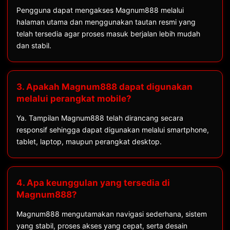
Pengguna dapat mengakses Magnum888 melalui
halaman utama dan menggunakan tautan resmi yang
telah tersedia agar proses masuk berjalan lebih mudah
dan stabil.
3. Apakah Magnum888 dapat digunakan
melalui perangkat mobile?
Ya. Tampilan Magnum888 telah dirancang secara
responsif sehingga dapat digunakan melalui smartphone,
tablet, laptop, maupun perangkat desktop.
4. Apa keunggulan yang tersedia di
Magnum888?
Magnum888 mengutamakan navigasi sederhana, sistem
yang stabil, proses akses yang cepat, serta desain