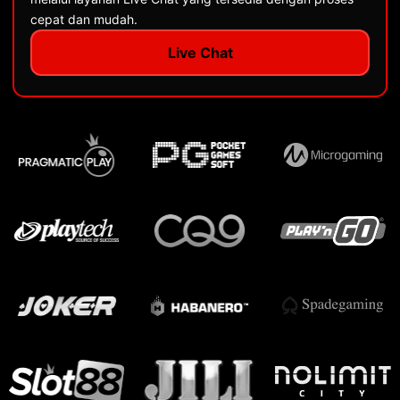
cepat dan mudah.
Live Chat