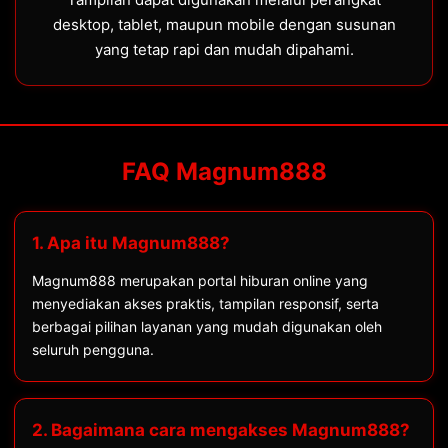
desktop, tablet, maupun mobile dengan susunan
yang tetap rapi dan mudah dipahami.
FAQ Magnum888
1. Apa itu Magnum888?
Magnum888 merupakan portal hiburan online yang
menyediakan akses praktis, tampilan responsif, serta
berbagai pilihan layanan yang mudah digunakan oleh
seluruh pengguna.
2. Bagaimana cara mengakses Magnum888?